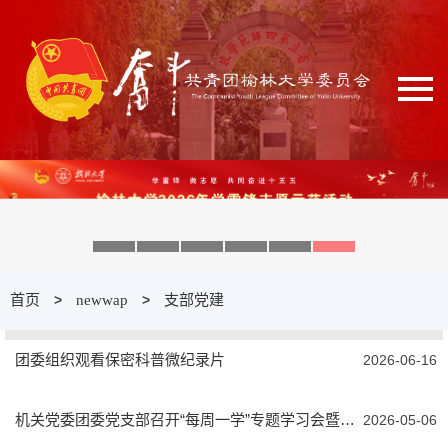
首页
>
newwap
>
支部党建
团委组织观看保密科普微纪录片
2026-06-16
机关党委团委党支部召开“每周一学”专题学习会暨团委办公会
2026-05-06