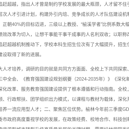
追赶超越，指出人才曾是制约学校发展的最大瓶颈，人才留不住
层次人才引进计划，构建外引内培、竞争成长的人才队伍建设机制
%，正朝40%的目标迈进，三级以上教授、“榆溪学者”比例系数大
绩效改革为切入，让想干事能干事干成事的人名利双收；以职称
追赶超越机制推动下，学校本科生招生位次有了大幅提升，招生
建设取得了新的进展。
大人才培养，调研的目的就是共同方方面面、全校上下共同探索
中全会、《教育强国建设规划纲要（2024-2035年）》《深
深化改革、服务教育强国建设提供了根本遵循和行动指南。全校
领、行政帮扶、团学组织出力模式，以课程与教材为载体，深化
培养一流应用型人才；二、聚焦区位优势。榆林今年前三季度GD
委市政府高度重视学校的发展，在政策经费、校地合作、科技创