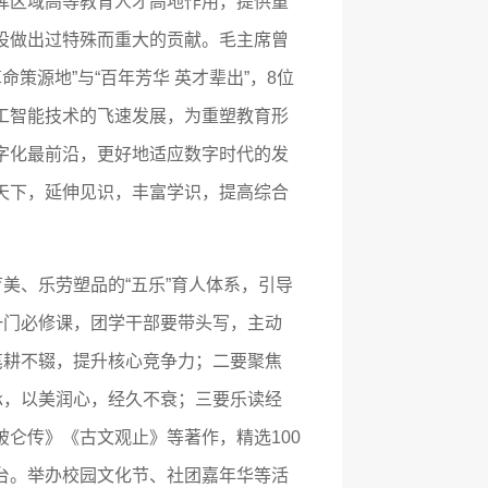
挥区域高等教育人才高地作用，提供重
设做出过特殊而重大的贡献。毛主席曾
策源地”与“百年芳华 英才辈出”，8位
工智能技术的飞速发展，为重塑教育形
字化最前沿，更好地适应数字时代的发
天下，延伸见识，丰富学识，提高综合
美、乐劳塑品的“五乐”育人体系，引导
一门必修课，团学干部要带头写，主动
笔耕不辍，提升核心竞争力；二要聚焦
承，以美润心，经久不衰；三要乐读经
仑传》《古文观止》等著作，精选100
台。举办校园文化节、社团嘉年华等活