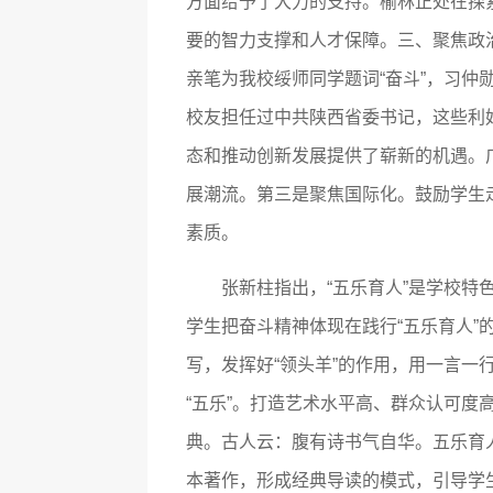
方面给予了大力的支持。榆林正处在探
要的智力支撑和人才保障。三、聚焦政
亲笔为我校绥师同学题词“奋斗”，习仲勋
校友担任过中共陕西省委书记，这些利
态和推动创新发展提供了崭新的机遇。
展潮流。第三是聚焦国际化。鼓励学生
素质。
张新柱指出，“五乐育人”是学校特
学生把奋斗精神体现在践行“五乐育人
写，发挥好“领头羊”的作用，用一言
“五乐”。打造艺术水平高、群众认可
典。古人云：腹有诗书气自华。五乐育
本著作，形成经典导读的模式，引导学