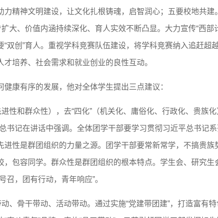
助力精神文明建设，让文化扎根铸魂，启智润心；五要校地共建。
步扩大、价值内涵持续深化、育人实效不断凸显。大力宣传“西部
要“双创”育人。重视学科竞赛队伍建设，将学科竞赛纳入追赶超
人才培养、社会需求和就业创业的良性互动。
何健康有序的发展，他对全体学生提出三点建议：
先进性和群众性），去“四化”（机关化、庸俗化、行政化、贵族
平总书记在讲话中强调。全体团学干部要学习贯彻习近平总书记
先进性是群团组织的力量之源。团学干部要常新常学，不搞贵族
校，包容同学。群众性是群团组织的根本特点。学生会、研究生
号召，团有行动，青年响应”。
带动、骨干带动、活动带动。通过实施“党建带团建”，打造富有