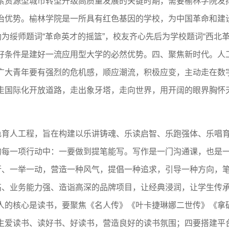
索资源型城市转型升级高质量发展的关键时期，需要榆林学院发
治优势。榆林学院是一所具有红色基因的学校，为中国革命和建
为绥师题词“革命英才的摇篮”，校友齐心先后为学校题词“西北革命
好条件是建好一流应用型大学的必然优势。四、聚焦新时代。人
广大青年要有强烈的危机感，顺应潮流，积极应变，主动走在数
走国际化开放道路，走出象牙塔，走向世界，用开阔的眼界胸怀
色育人工程，旨在构建以乐讲铸魂、乐读启智、乐跑强体、乐唱育
”的每一项行动中：一要做到提笔能写。写作是一门沟通课，也是
一行、一举一动，营造一种风气，提倡一种追求，引导一种方向，
度高、业务能力强、造诣高深的品牌项目，让经典浸润，让学生传
人的核心是读书，要聚焦《名人传》《叶卡捷琳娜二世传》《拿破
生爱读书、读好书、好读书，营造良好的读书氛围；四要搭建平