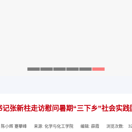
书记张新柱走访慰问暑期“三下乡”社会实践
：陈小辉 蹇攀峰
来源: 化学与化工学院
编辑: 薛霞
浏览次数:
3