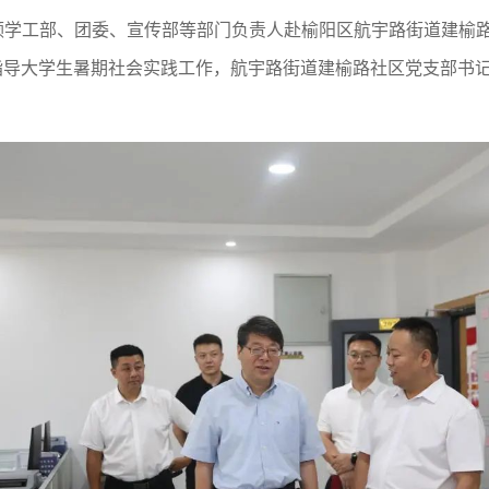
带领学工部、团委、宣传部等部门负责人赴榆阳区航宇路街道建榆
问指导大学生暑期社会实践工作，航宇路街道建榆路社区党支部书
1
2
3
4
5
6