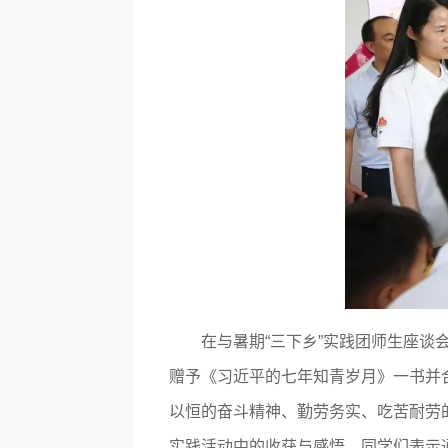
在与暑期“三下乡”实践团师生座谈
赠予《习近平的七年知青岁月》一书并
以恒的奋斗精神、勤劳务实、吃苦耐劳
实践活动中的收获与感悟，同学们表示